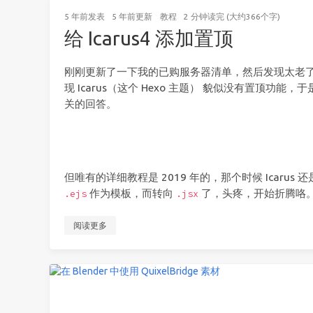
5 年前
发表
5 年前
更新
教程
2 分钟读完 (大约366个字)
给 Icarus4 添加置顶
刚刚更新了一下我的已购服务器清单，然后发现太老
现 Icarus（这个 Hexo 主题） 貌似没有置顶功能，
关的回答。
但唯有的详细教程是 2019 年的，那个时候 Icarus 还
作为模板，而转向
了，头疼，开始折腾咯
.ejs
.jsx
阅读更多