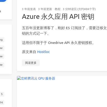
3 年前
发表
3 年前
更新
教程
3 分钟读完 (大约404个字)
Azure 永久应用 API 密钥
五百年没更新博客了，刚好 E5 订阅挂了，需要迁移文件
钥的方式记一下。
org
适用但不限于于 Onedrive API 永久密钥授权。
one
原文来自
Hostloc
one
阅读更多
one
5
14