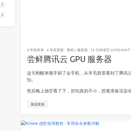
1
2
4 年前
发表
4 年前
更新
教程
/
服务器
16 分钟读完 (大约2438个
尝鲜腾讯云 GPU 服务器
这天刚醒来顺手刷了会手机，从羊毛群里看到了腾讯云的
扣。
然后晚上抽空看了下，折扣真的不小，想着准备渲染
阅读更多